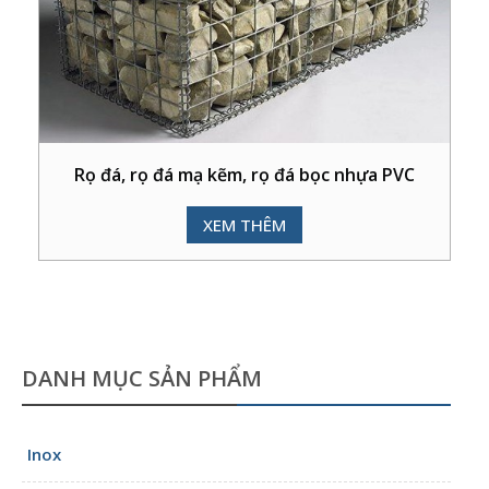
Rọ đá, rọ đá mạ kẽm, rọ đá bọc nhựa PVC
XEM THÊM
DANH MỤC SẢN PHẨM
Inox