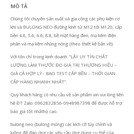
MÔ TẢ
Chúng tôi chuyên sản xuất và gia công các phụ kiện cơ
khí và BULONG NEO đường kính từ M12 tới M120, cấp
bền 4.6, 5.6, 6.6, 8.8, bề mặt hàng đen, mạ kẽm điện
phân và mạ kẽm nhúng nóng (theo thiết kế bản vẽ).
Với tôn chỉ trong kinh doanh: “LẤY UY TÍN CHẤT
LƯỢNG LÀM THƯỚC ĐO GIÁ TRỊ THƯƠNG HIỆU –
GIÁ CẢ HỢP LÝ– BAO TEST CẤP BỀN – THỜI GIAN
CẤP HÀNG NHANH NHẤT”.
Quý khách hàng có nhu cầu về sản phẩm xin vui lòng liên
hệ ĐT Zalo: 0962832856-0948987398 để được hỗ trợ
báo giá tốt nhấthọ cao.
bulong neo (bulong móng) các kích cỡ tùy chỉnh và
luồng để đáp ứng các yêu cầu ứng dụng cụ thể của