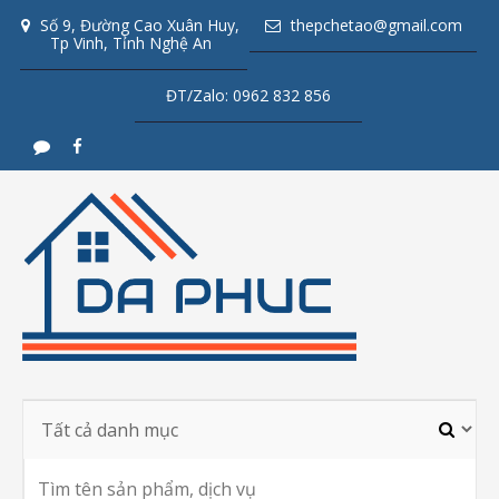
Số 9, Đường Cao Xuân Huy,
thepchetao@gmail.com
Tp Vinh, Tỉnh Nghệ An
ĐT/Zalo: 0962 832 856