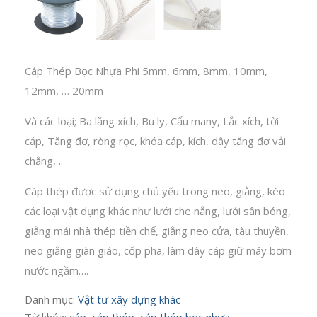
Cáp Thép Bọc Nhựa Phi 5mm, 6mm, 8mm, 10mm,
12mm, … 20mm
Và các loại; Ba lăng xích, Bu ly, Cẩu many, Lắc xích, tời
cáp, Tăng đơ, ròng rọc, khóa cáp, kích, dây tăng đơ vải
chằng, ..
Cáp thép được sử dụng chủ yếu trong neo, giằng, kéo
các loại vật dụng khác như lưới che nắng, lưới sân bóng,
giằng mái nhà thép tiền chế, giằng neo cửa, tàu thuyền,
neo giằng giàn giáo, cốp pha, làm dây cáp giữ máy bơm
nước ngầm….
Danh mục:
Vật tư xây dựng khác
Từ khóa:
cáp
,
cáp thép
,
cáp thép bọc nhựa