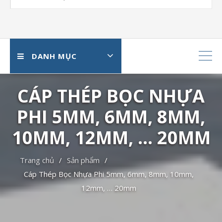
DANH MỤC
CÁP THÉP BỌC NHỰA
PHI 5MM, 6MM, 8MM,
10MM, 12MM, … 20MM
Trang chủ
Sản phẩm
Cáp Thép Bọc Nhựa Phi 5mm, 6mm, 8mm, 10mm,
12mm, … 20mm