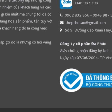
 và chế tạo xây lắp những công
0948 987 398
ín nhiệm của khách hàng và các
gì lớn nhất mà chúng tôi đã có.
0962 832 856
-
0948 987 
dạng hoá sản phẩm, tận tụy với
thepchetao@gmail.com
 khách hàng đó là công việc
Số 9, Đường Cao Xuân Huy,
gặp gỡ đó là những cơ hội vàng
Công ty cổ phần Đa Phúc
Giấy chứng nhận đăng ký ki
Ngày cấp 07/06/2004, TP Vinh