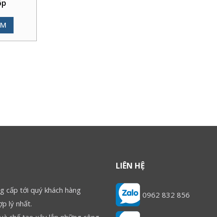
ộp
ÊM
LIÊN HỆ
g cấp tới quý khách hàng
0962 832 856
p lý nhất.