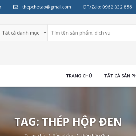
n
thepchetao@gmail.com
ĐT/Zalo: 0962 832 856
TRANG CHỦ
TẤT CẢ SẢN 
TAG: THÉP HỘP ĐEN
Trang chủ
Sản phẩm
thép hộp đen