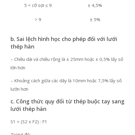
5 < cỡ sợi ≤ 9
± 4,5%
> 9
± 5%
b. Sai lệch hình học cho phép đối với lưới
thép hàn
– Chiều dài và chiều rộng là ± 25mm hoặc ± 0,5% lấy số
lớn hơn
– Khoảng cách giữa các dây là 10mm hoặc 7,5% lấy số
lướn hơn
c. Công thức quy đổi từ thép buộc tay sang
lưới thép hàn
S1 = (S2 x F2) : F1
Trong đó: